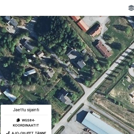
Jaettu sijainti
WGS84-
KOORDINAATIT
AJO-OHJEET TÄNNE