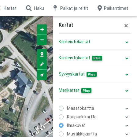
Kartat
Haku
Paikat ja reitit
Paikantimet
×
Kartat
Kiinteistökartat
Kiinteistökartat
Plus
Syvyyskartat
Plus
Merikartat
Plus
Maastokartta
Kaupunkikartta
Ilmakuvat
Mustikkakartta