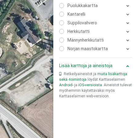
Puolukkakartta
Kantarelli
Suppilovahvero
Herkkutatti
Männynherkkutatti
Norjan maastokartta
Lisää karttoja ja aineistoja
Retkeilyaineistot ja
muita lisäkarttoja
sekä -toimintoja
löydät Karttaselaimen
Android-
ja
iOS-versioista
. Aineistot tulevat
myöhemmin käytettäväksi myös
Karttaselaimen web-versioon.